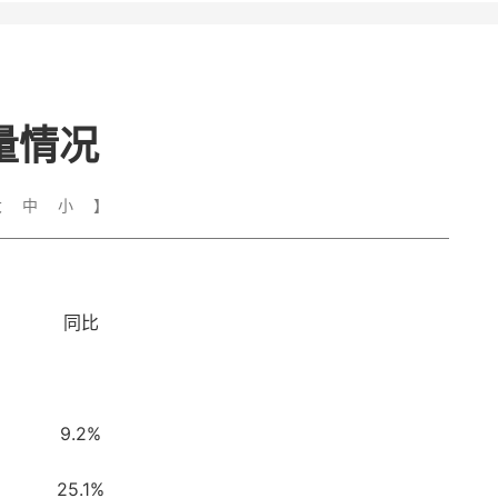
量情况
大
中
小
】
同比
9.2%
25.1%