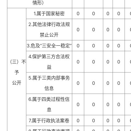
情形）
1.属于国家秘密
0
0
0
0
2.其他法律行政法规
0
0
0
0
禁止公开
3.危及“三安全一稳定”
0
0
0
0
4.保护第三方合法权
（三）不
0
0
0
0
益
予
5.属于三类内部事务
公开
0
0
0
0
信息
6.属于四类过程性信
0
0
0
0
息
7.属于行政执法案卷
0
0
0
0