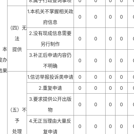
8.属于行政查询事项
0
0
0
0
1.本机关不掌握相关政
0
0
0
0
府信息
（四）无
2.没有现成信息需要
法
0
0
0
0
另行制作
、本
提供
3.补正后申请内容仍
度办
0
0
0
0
不明确
结果
1.信访举报投诉类申请
0
0
0
0
2.重复申请
0
0
0
0
3.要求提供公开出版
0
0
0
0
（五）不
物
予
4.无正当理由大量反
0
0
0
0
处理
复申请