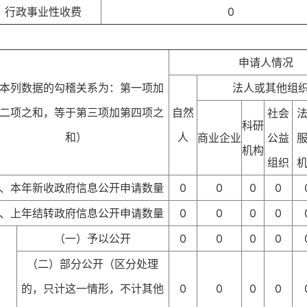
行政事业性收费
0
申请人情况
本列数据的勾稽关系为：第一项加
法人或其他组
二项之和，等于第三项加第四项之
自然
社会
科研
和）
人
商业企业
公益
机构
组织
、本年新收政府信息公开申请数量
0
0
0
0
、上年结转政府信息公开申请数量
0
0
0
0
（一）予以公开
0
0
0
0
（二）部分公开（区分处理
的，只计这一情形，不计其他
0
0
0
0