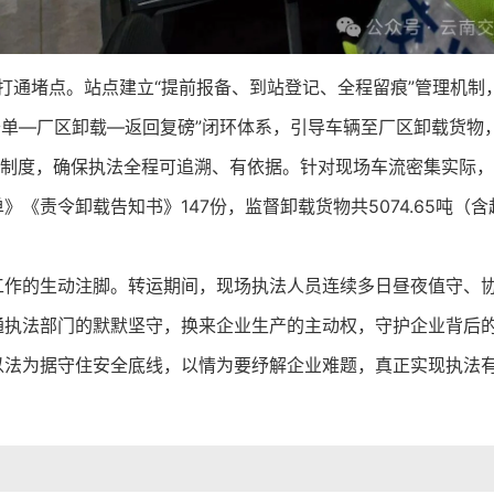
举措打通堵点。站点建立“提前报备、到站登记、全程留痕”管理机
开单—厂区卸载—返回复磅”闭环体系，引导车辆至厂区卸载货
”制度，确保执法全程可追溯、有依据。针对现场车流密集实际
《责令卸载告知书》147份，监督卸载货物共5074.65吨（含
工作的生动注脚。转运期间，现场执法人员连续多日昼夜值守、
通执法部门的默默坚守，换来企业生产的主动权，守护企业背后
以法为据守住安全底线，以情为要纾解企业难题，真正实现执法