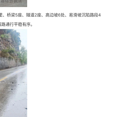
里、桥梁5座、隧道2座、高边坡6处、易滑坡沉陷路段4
道路通行平稳有序。