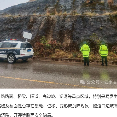
，对公路路面、桥梁、隧道、高边坡、涵洞等重点区域，特别是易
缩缝及桥面是否存在裂缝、位移、变形或沉降现象；隧道口边坡
的沉降、开裂等路面安全隐患。