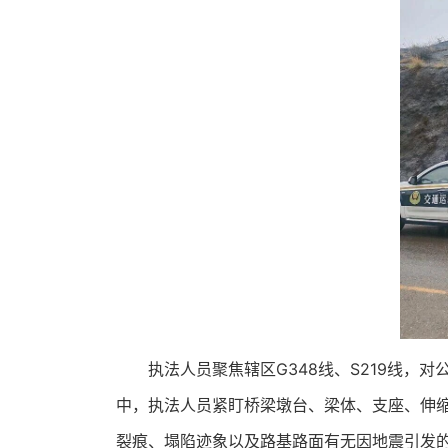
执法人员聚焦辖区G348线、S219线
中，执法人员紧盯桥梁墩台、梁体、支座、伸
裂痕、塌陷迹象以及路基路面有无因地震引发